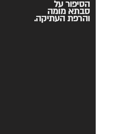
הסיפור על
סבתא מומה
והרפת העתיקה.
ההשראות במומה מתחילות בסיפור על
הסבתא שלנו שאותה כינינו 'מומה'. שמה
היה לאה אבושדיד והיא היתה אשתו של
איתמר בן אב"י, בנו של אליעזר בן
יהודה מחייה השפה העברית. מומה נולדה
בשנת 1896 בירושלים. הסיפור המשפחתי
בא לידי ידי ביטוי בעיצוב ובאווירה
בחלל ודמותה של מומה הספרדייה שנודעה
כבשלנית היוו השראה לתפריט וחלק
ממתכוניה אף משולבים בו.